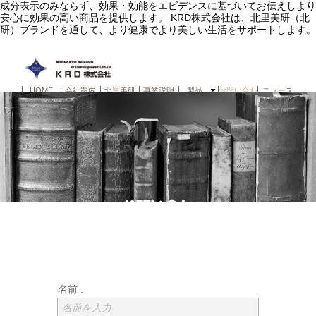
成分表示のみならず、効果・効能をエビデンスに基づいてお伝えしより
安心に効果の高い商品を提供します。 KRD株式会社は、北里美研（北
研）ブランドを通して、より健康でより美しい生活をサポートします。
HOME
会社案内
北里美研
事業説明
製品
お問い合わせ
ニュース
名前 :
名前を入力