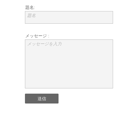
題名:
題名
メッセージ :
メッセージを入力
送信