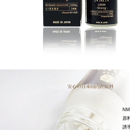
N
原
誘