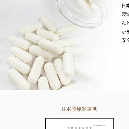
日
製
ん
か
安